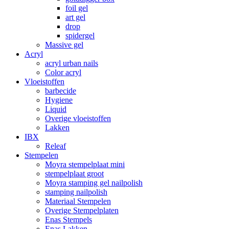
foil gel
art gel
drop
spidergel
Massive gel
Acryl
acryl urban nails
Color acryl
Vloeistoffen
barbecide
Hygiene
Liquid
Overige vloeistoffen
Lakken
IBX
Releaf
Stempelen
Moyra stempelplaat mini
stempelplaat groot
Moyra stamping gel nailpolish
stamping nailpolish
Materiaal Stempelen
Overige Stempelplaten
Enas Stempels
Enas Lakken