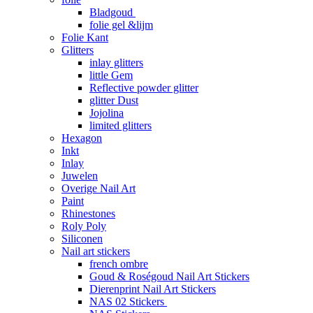
Bladgoud
folie gel &lijm
Folie Kant
Glitters
inlay glitters
little Gem
Reflective powder glitter
glitter Dust
Jojolina
limited glitters
Hexagon
Inkt
Inlay
Juwelen
Overige Nail Art
Paint
Rhinestones
Roly Poly
Siliconen
Nail art stickers
french ombre
Goud & Roségoud Nail Art Stickers
Dierenprint Nail Art Stickers
NAS 02 Stickers