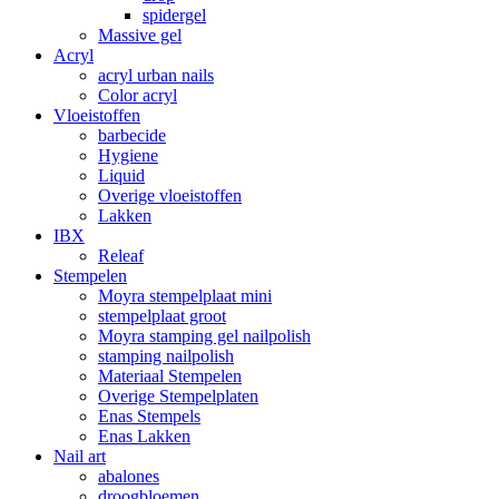
spidergel
Massive gel
Acryl
acryl urban nails
Color acryl
Vloeistoffen
barbecide
Hygiene
Liquid
Overige vloeistoffen
Lakken
IBX
Releaf
Stempelen
Moyra stempelplaat mini
stempelplaat groot
Moyra stamping gel nailpolish
stamping nailpolish
Materiaal Stempelen
Overige Stempelplaten
Enas Stempels
Enas Lakken
Nail art
abalones
droogbloemen