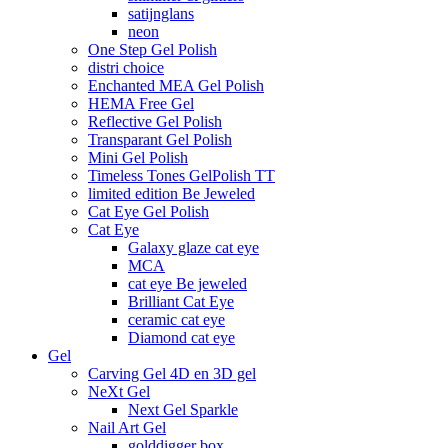
satijnglans
neon
One Step Gel Polish
distri choice
Enchanted MEA Gel Polish
HEMA Free Gel
Reflective Gel Polish
Transparant Gel Polish
Mini Gel Polish
Timeless Tones GelPolish TT
limited edition Be Jeweled
Cat Eye Gel Polish
Cat Eye
Galaxy glaze cat eye
MCA
cat eye Be jeweled
Brilliant Cat Eye
ceramic cat eye
Diamond cat eye
Gel
Carving Gel 4D en 3D gel
NeXt Gel
Next Gel Sparkle
Nail Art Gel
golddigger box