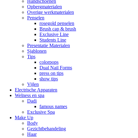
Handschoenen
Opbergmaterialen
Overige werkmaterialen
Penselen
rosegold penselen
Brush cap & brush
Exclusive Line
Students Line
Presentatie Materialen
Sjablonen
Tips
colorpops
Dual Nail Forms
press on tips
show tips
Vijlen
Electrische Apparaten
Welness en spa
Dadi
famous names
Exclusive Spa
Make Up
Body
Gezichtbehandeling
Haar