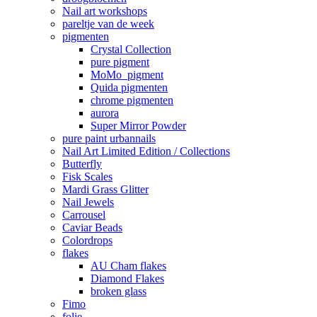
Nail art workshops
pareltje van de week
pigmenten
Crystal Collection
pure pigment
MoMo pigment
Quida pigmenten
chrome pigmenten
aurora
Super Mirror Powder
pure paint urbannails
Nail Art Limited Edition / Collections
Butterfly
Fisk Scales
Mardi Grass Glitter
Nail Jewels
Carrousel
Caviar Beads
Colordrops
flakes
AU Cham flakes
Diamond Flakes
broken glass
Fimo
folie