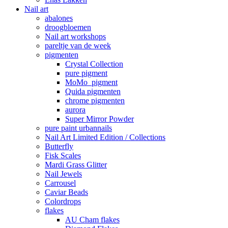
Nail art
abalones
droogbloemen
Nail art workshops
pareltje van de week
pigmenten
Crystal Collection
pure pigment
MoMo pigment
Quida pigmenten
chrome pigmenten
aurora
Super Mirror Powder
pure paint urbannails
Nail Art Limited Edition / Collections
Butterfly
Fisk Scales
Mardi Grass Glitter
Nail Jewels
Carrousel
Caviar Beads
Colordrops
flakes
AU Cham flakes