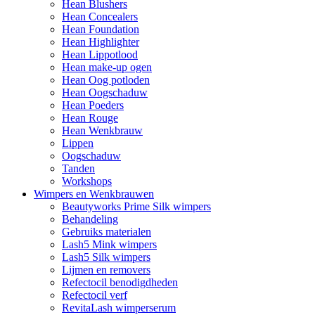
Hean Blushers
Hean Concealers
Hean Foundation
Hean Highlighter
Hean Lippotlood
Hean make-up ogen
Hean Oog potloden
Hean Oogschaduw
Hean Poeders
Hean Rouge
Hean Wenkbrauw
Lippen
Oogschaduw
Tanden
Workshops
Wimpers en Wenkbrauwen
Beautyworks Prime Silk wimpers
Behandeling
Gebruiks materialen
Lash5 Mink wimpers
Lash5 Silk wimpers
Lijmen en removers
Refectocil benodigdheden
Refectocil verf
RevitaLash wimperserum