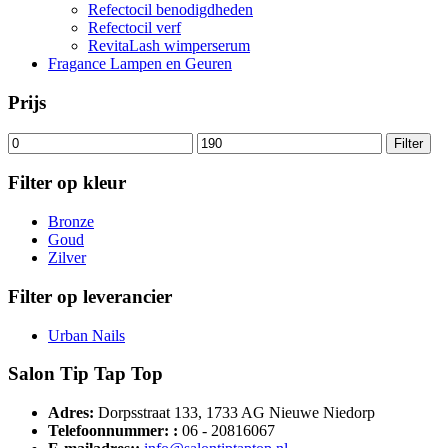
Refectocil benodigdheden
Refectocil verf
RevitaLash wimperserum
Fragance Lampen en Geuren
Prijs
Min.
Max.
Filter
prijs
prijs
Filter op kleur
Bronze
Goud
Zilver
Filter op leverancier
Urban Nails
Salon Tip Tap Top
Adres:
Dorpsstraat 133, 1733 AG Nieuwe Niedorp
Telefoonnummer: :
06 - 20816067