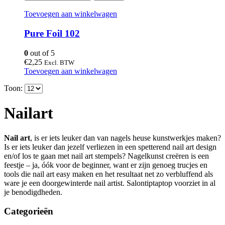
Toevoegen aan winkelwagen
Pure Foil 102
0
out of 5
€
2,25
Excl. BTW
Toevoegen aan winkelwagen
Toon:
Nailart
Nail art
, is er iets leuker dan van nagels heuse kunstwerkjes maken?
Is er iets leuker dan jezelf verliezen in een spetterend nail art design
en/of los te gaan met nail art stempels? Nagelkunst creëren is een
feestje – ja, óók voor de beginner, want er zijn genoeg trucjes en
tools die nail art easy maken en het resultaat net zo verbluffend als
ware je een doorgewinterde nail artist. Salontiptaptop voorziet in al
je benodigdheden.
Categorieën