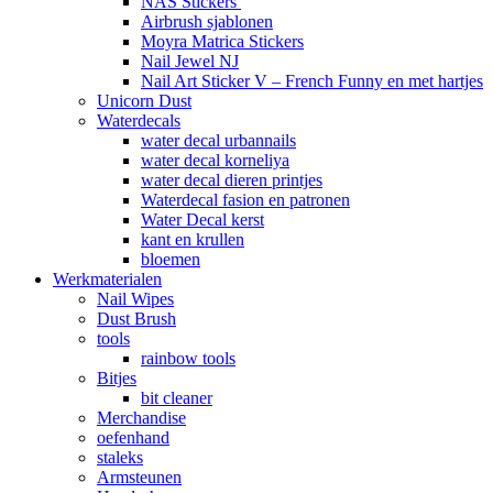
NAS Stickers
Airbrush sjablonen
Moyra Matrica Stickers
Nail Jewel NJ
Nail Art Sticker V – French Funny en met hartjes
Unicorn Dust
Waterdecals
water decal urbannails
water decal korneliya
water decal dieren printjes
Waterdecal fasion en patronen
Water Decal kerst
kant en krullen
bloemen
Werkmaterialen
Nail Wipes
Dust Brush
tools
rainbow tools
Bitjes
bit cleaner
Merchandise
oefenhand
staleks
Armsteunen