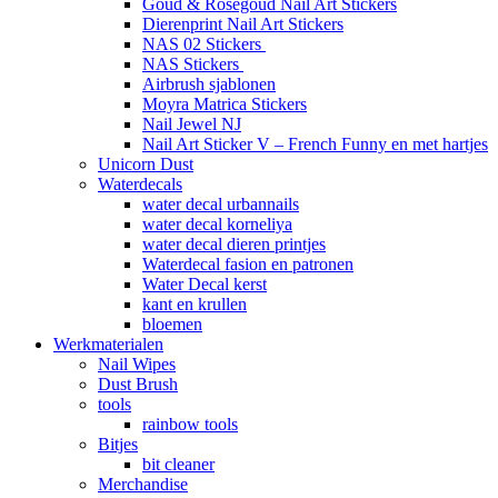
Goud & Roségoud Nail Art Stickers
Dierenprint Nail Art Stickers
NAS 02 Stickers
NAS Stickers
Airbrush sjablonen
Moyra Matrica Stickers
Nail Jewel NJ
Nail Art Sticker V – French Funny en met hartjes
Unicorn Dust
Waterdecals
water decal urbannails
water decal korneliya
water decal dieren printjes
Waterdecal fasion en patronen
Water Decal kerst
kant en krullen
bloemen
Werkmaterialen
Nail Wipes
Dust Brush
tools
rainbow tools
Bitjes
bit cleaner
Merchandise