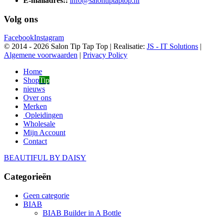
E-mailadres::
info@salontiptaptop.nl
Volg ons
Facebook
Instagram
© 2014 -
2026 Salon Tip Tap Top | Realisatie:
JS - IT Solutions
|
Algemene voorwaarden
|
Privacy Policy
Home
Shop
Tip
nieuws
Over ons
Merken
Opleidingen
Wholesale
Mijn Account
Contact
BEAUTIFUL BY DAISY
Categorieën
Geen categorie
BIAB
BIAB Builder in A Bottle