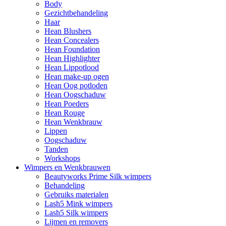
Body
Gezichtbehandeling
Haar
Hean Blushers
Hean Concealers
Hean Foundation
Hean Highlighter
Hean Lippotlood
Hean make-up ogen
Hean Oog potloden
Hean Oogschaduw
Hean Poeders
Hean Rouge
Hean Wenkbrauw
Lippen
Oogschaduw
Tanden
Workshops
Wimpers en Wenkbrauwen
Beautyworks Prime Silk wimpers
Behandeling
Gebruiks materialen
Lash5 Mink wimpers
Lash5 Silk wimpers
Lijmen en removers