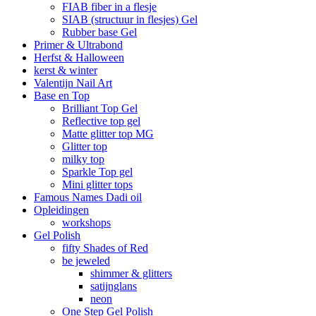
FIAB fiber in a flesje
SIAB (structuur in flesjes) Gel
Rubber base Gel
Primer & Ultrabond
Herfst & Halloween
kerst & winter
Valentijn Nail Art
Base en Top
Brilliant Top Gel
Reflective top gel
Matte glitter top MG
Glitter top
milky top
Sparkle Top gel
Mini glitter tops
Famous Names Dadi oil
Opleidingen
workshops
Gel Polish
fifty Shades of Red
be jeweled
shimmer & glitters
satijnglans
neon
One Step Gel Polish