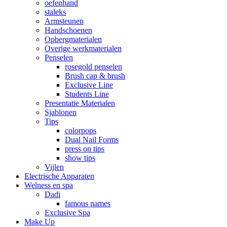
oefenhand
staleks
Armsteunen
Handschoenen
Opbergmaterialen
Overige werkmaterialen
Penselen
rosegold penselen
Brush cap & brush
Exclusive Line
Students Line
Presentatie Materialen
Sjablonen
Tips
colorpops
Dual Nail Forms
press on tips
show tips
Vijlen
Electrische Apparaten
Welness en spa
Dadi
famous names
Exclusive Spa
Make Up