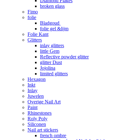
Diamond Flakes
broken glass
Fimo
folie
Bladgoud
folie gel &lijm
Folie Kant
Glitters
inlay glitters
little Gem
Reflective powder glitter
glitter Dust
Jojolina
limited glitters
Hexagon
Inkt
Inlay
Juwelen
Overige Nail Art
Paint
Rhinestones
Roly Poly
Siliconen
Nail art stickers
french ombre