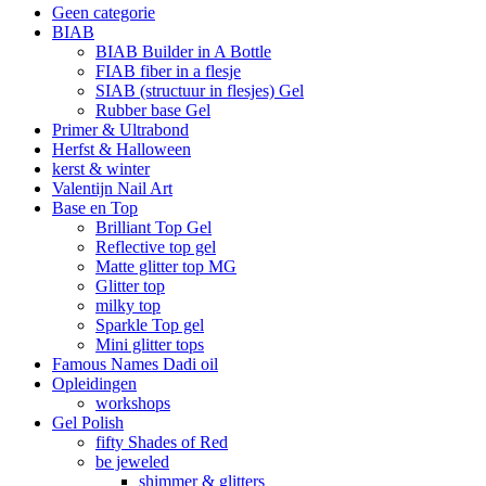
Geen categorie
BIAB
BIAB Builder in A Bottle
FIAB fiber in a flesje
SIAB (structuur in flesjes) Gel
Rubber base Gel
Primer & Ultrabond
Herfst & Halloween
kerst & winter
Valentijn Nail Art
Base en Top
Brilliant Top Gel
Reflective top gel
Matte glitter top MG
Glitter top
milky top
Sparkle Top gel
Mini glitter tops
Famous Names Dadi oil
Opleidingen
workshops
Gel Polish
fifty Shades of Red
be jeweled
shimmer & glitters