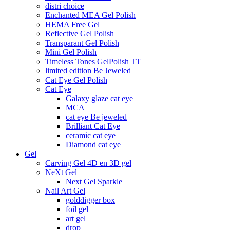
distri choice
Enchanted MEA Gel Polish
HEMA Free Gel
Reflective Gel Polish
Transparant Gel Polish
Mini Gel Polish
Timeless Tones GelPolish TT
limited edition Be Jeweled
Cat Eye Gel Polish
Cat Eye
Galaxy glaze cat eye
MCA
cat eye Be jeweled
Brilliant Cat Eye
ceramic cat eye
Diamond cat eye
Gel
Carving Gel 4D en 3D gel
NeXt Gel
Next Gel Sparkle
Nail Art Gel
golddigger box
foil gel
art gel
drop