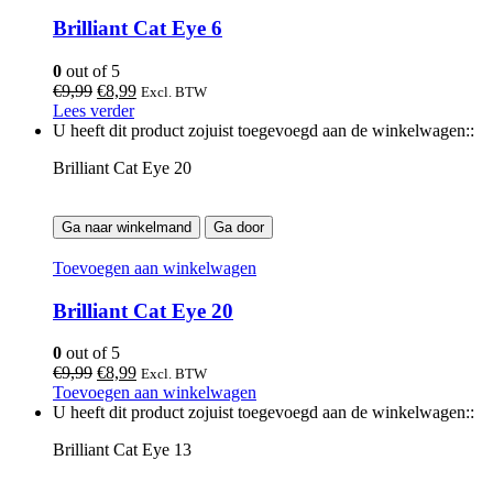
Brilliant Cat Eye 6
0
out of 5
Oorspronkelijke
Huidige
€
9,99
€
8,99
Excl. BTW
prijs
prijs
Lees verder
was:
is:
U heeft dit product zojuist toegevoegd aan de winkelwagen::
€9,99.
€8,99.
Brilliant Cat Eye 20
Ga naar winkelmand
Ga door
Toevoegen aan winkelwagen
Brilliant Cat Eye 20
0
out of 5
Oorspronkelijke
Huidige
€
9,99
€
8,99
Excl. BTW
prijs
prijs
Toevoegen aan winkelwagen
was:
is:
U heeft dit product zojuist toegevoegd aan de winkelwagen::
€9,99.
€8,99.
Brilliant Cat Eye 13