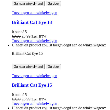
Ga naar winkelmand
Ga door
Toevoegen aan winkelwagen
Brilliant Cat Eye 13
0
out of 5
Oorspronkelijke
Huidige
€
9,99
€
8,99
Excl. BTW
prijs
prijs
Toevoegen aan winkelwagen
was:
is:
U heeft dit product zojuist toegevoegd aan de winkelwagen::
€9,99.
€8,99.
Brilliant Cat Eye 15
Ga naar winkelmand
Ga door
Toevoegen aan winkelwagen
Brilliant Cat Eye 15
0
out of 5
Oorspronkelijke
Huidige
€
9,99
€
8,99
Excl. BTW
prijs
prijs
Toevoegen aan winkelwagen
was:
is:
U heeft dit product zojuist toegevoegd aan de winkelwagen::