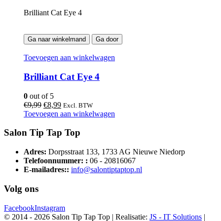
€9,99.
€8,99.
Brilliant Cat Eye 4
Ga naar winkelmand
Ga door
Toevoegen aan winkelwagen
Brilliant Cat Eye 4
0
out of 5
Oorspronkelijke
Huidige
€
9,99
€
8,99
Excl. BTW
prijs
prijs
Toevoegen aan winkelwagen
was:
is:
€9,99.
€8,99.
Salon Tip Tap Top
Adres:
Dorpsstraat 133, 1733 AG Nieuwe Niedorp
Telefoonnummer: :
06 - 20816067
E-mailadres::
info@salontiptaptop.nl
Volg ons
Facebook
Instagram
© 2014 -
2026 Salon Tip Tap Top | Realisatie:
JS - IT Solutions
|