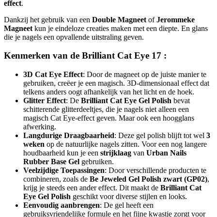
effect
.
Dankzij het gebruik van een
Double Magneet
of
Jerommeke
Magneet
kun je eindeloze creaties maken met een diepte. En glans
die je nagels een opvallende uitstraling geven.
Kenmerken van de Brilliant Cat Eye 17 :
3D Cat Eye Effect
: Door de magneet op de juiste manier te
gebruiken, creëer je een magisch. 3D-dimensionaal effect dat
telkens anders oogt afhankelijk van het licht en de hoek.
Glitter Effect
: De
Brilliant Cat Eye Gel Polish
bevat
schitterende glitterdeeltjes, die je nagels niet alleen een
magisch Cat Eye-effect geven. Maar ook een hoogglans
afwerking.
Langdurige Draagbaarheid
: Deze gel polish blijft tot wel
3
weken
op de natuurlijke nagels zitten. Voor een nog langere
houdbaarheid kun je een
strijklaag
van
Urban Nails
Rubber Base Gel
gebruiken.
Veelzijdige Toepassingen
: Door verschillende producten te
combineren, zoals de
Be Jeweled Gel Polish zwart (GP02)
,
krijg je steeds een ander effect. Dit maakt de
Brilliant Cat
Eye Gel Polish
geschikt voor diverse stijlen en looks.
Eenvoudig aanbrengen
: De gel heeft een
gebruiksvriendelijke formule en het fijne kwastje zorgt voor