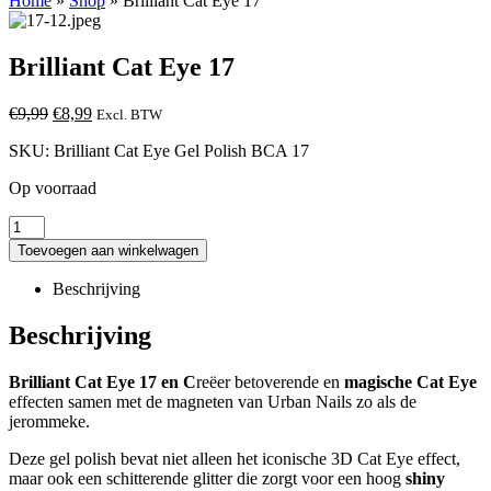
Home
»
Shop
»
Brilliant Cat Eye 17
Brilliant Cat Eye 17
Oorspronkelijke
Huidige
€
9,99
€
8,99
Excl. BTW
prijs
prijs
SKU:
Brilliant Cat Eye Gel Polish BCA 17
was:
is:
€9,99.
€8,99.
Op voorraad
Toevoegen aan winkelwagen
Beschrijving
Beschrijving
Brilliant Cat Eye 17 en C
reëer betoverende en
magische Cat Eye
effecten samen met de magneten van Urban Nails zo als de
jerommeke.
Deze gel polish bevat niet alleen het iconische 3D Cat Eye effect,
maar ook een schitterende glitter die zorgt voor een hoog
shiny