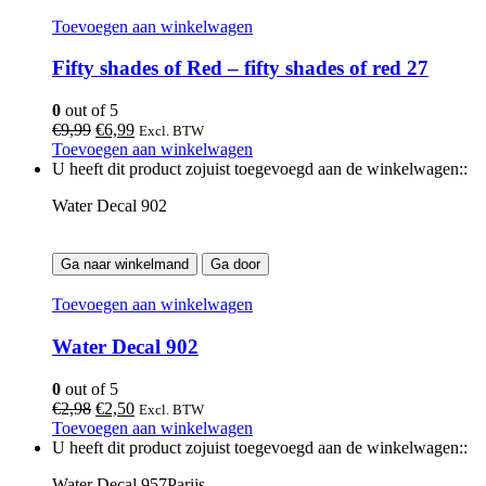
Toevoegen aan winkelwagen
Fifty shades of Red – fifty shades of red 27
0
out of 5
Oorspronkelijke
Huidige
€
9,99
€
6,99
Excl. BTW
prijs
prijs
Toevoegen aan winkelwagen
was:
is:
U heeft dit product zojuist toegevoegd aan de winkelwagen::
€9,99.
€6,99.
Water Decal 902
Ga naar winkelmand
Ga door
Toevoegen aan winkelwagen
Water Decal 902
0
out of 5
Oorspronkelijke
Huidige
€
2,98
€
2,50
Excl. BTW
prijs
prijs
Toevoegen aan winkelwagen
was:
is:
U heeft dit product zojuist toegevoegd aan de winkelwagen::
€2,98.
€2,50.
Water Decal 957Parijs