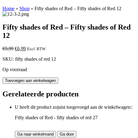
Home
»
Shop
»
Fifty shades of Red – Fifty shades of Red 12
Fifty shades of Red – Fifty shades of Red
12
Oorspronkelijke
Huidige
€
9,99
€
6,99
Excl. BTW
prijs
prijs
SKU:
fifty shades of red 12
was:
is:
€9,99.
€6,99.
Op voorraad
Toevoegen aan winkelwagen
Gerelateerde producten
U heeft dit product zojuist toegevoegd aan de winkelwagen::
Fifty shades of Red - fifty shades of red 27
Ga naar winkelmand
Ga door