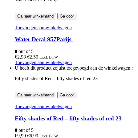
Ga naar winkelmand
Ga door
Toevoegen aan winkelwagen
Water Decal 957Parijs
0
out of 5
Oorspronkelijke
Huidige
€
2,98
€
2,50
Excl. BTW
prijs
prijs
Toevoegen aan winkelwagen
was:
is:
U heeft dit product zojuist toegevoegd aan de winkelwagen::
€2,98.
€2,50.
Fifty shades of Red - fifty shades of red 23
Ga naar winkelmand
Ga door
Toevoegen aan winkelwagen
Fifty shades of Red – fifty shades of red 23
0
out of 5
Oorspronkelijke
Huidige
€
9,99
€
6,99
Excl. BTW