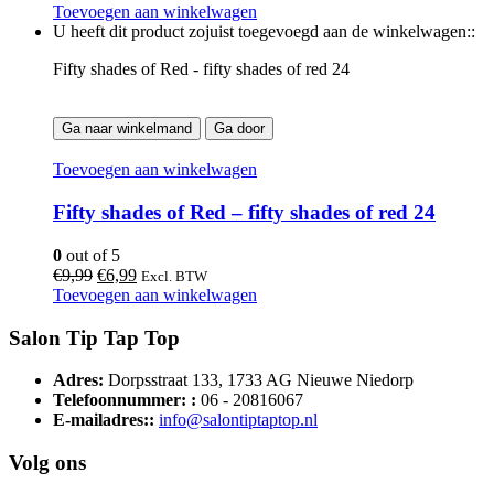
prijs
prijs
Toevoegen aan winkelwagen
was:
is:
U heeft dit product zojuist toegevoegd aan de winkelwagen::
€9,99.
€6,99.
Fifty shades of Red - fifty shades of red 24
Ga naar winkelmand
Ga door
Toevoegen aan winkelwagen
Fifty shades of Red – fifty shades of red 24
0
out of 5
Oorspronkelijke
Huidige
€
9,99
€
6,99
Excl. BTW
prijs
prijs
Toevoegen aan winkelwagen
was:
is:
€9,99.
€6,99.
Salon Tip Tap Top
Adres:
Dorpsstraat 133, 1733 AG Nieuwe Niedorp
Telefoonnummer: :
06 - 20816067
E-mailadres::
info@salontiptaptop.nl
Volg ons