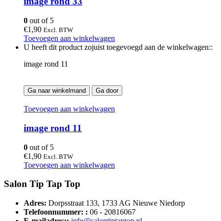
image rond 33
0
out of 5
€
1,90
Excl. BTW
Toevoegen aan winkelwagen
U heeft dit product zojuist toegevoegd aan de winkelwagen::
image rond 11
Ga naar winkelmand
Ga door
Toevoegen aan winkelwagen
image rond 11
0
out of 5
€
1,90
Excl. BTW
Toevoegen aan winkelwagen
Salon Tip Tap Top
Adres:
Dorpsstraat 133, 1733 AG Nieuwe Niedorp
Telefoonnummer: :
06 - 20816067
E-mailadres::
info@salontiptaptop.nl