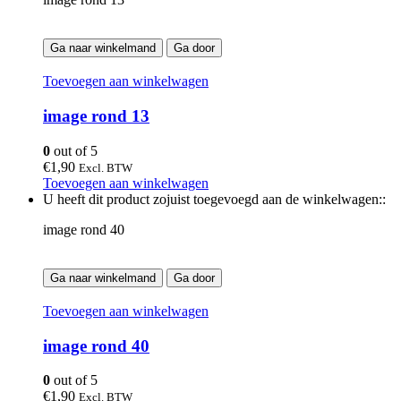
Ga naar winkelmand
Ga door
Toevoegen aan winkelwagen
image rond 13
0
out of 5
€
1,90
Excl. BTW
Toevoegen aan winkelwagen
U heeft dit product zojuist toegevoegd aan de winkelwagen::
image rond 40
Ga naar winkelmand
Ga door
Toevoegen aan winkelwagen
image rond 40
0
out of 5
€
1,90
Excl. BTW