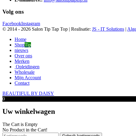
Volg ons
Facebook
Instagram
© 2014 -
2026 Salon Tip Tap Top | Realisatie:
JS - IT Solutions
|
Alg
Home
Shop
Tip
nieuws
Over ons
Merken
Opleidingen
Wholesale
Mijn Account
Contact
BEAUTIFUL BY DAISY
0
Uw winkelwagen
The Cart is Empty
No Product in the Cart!
Gebruik kortingscode