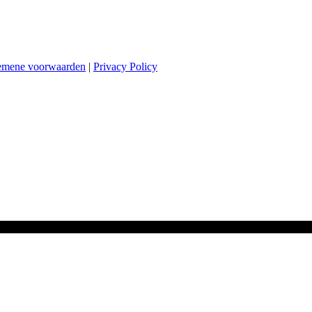
emene voorwaarden
|
Privacy Policy