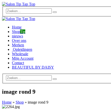
Home
Shop
Tip
nieuws
Over ons
Merken
Opleidingen
Wholesale
Mijn Account
Contact
BEAUTIFUL BY DAISY
image rond 9
Home
»
Shop
»
image rond 9