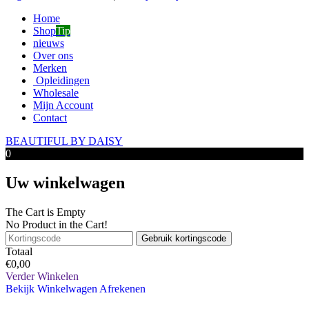
Home
Shop
Tip
nieuws
Over ons
Merken
Opleidingen
Wholesale
Mijn Account
Contact
BEAUTIFUL BY DAISY
0
Uw winkelwagen
The Cart is Empty
No Product in the Cart!
Gebruik kortingscode
Totaal
€
0,00
Verder Winkelen
Bekijk Winkelwagen
Afrekenen