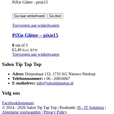
PiXie Glitter - pixie15
Ga naar winkelmand
Ga door
Toevoegen aan winkelwagen
PiXie Glitter – pixie15
0
out of 5
€
2,49
Excl. BTW
Toevoegen aan winkelwagen
Salon Tip Tap Top
Adres:
Dorpsstraat 133, 1733 AG Nieuwe Niedorp
Telefoonnummer: :
06 - 20816067
E-mailadres::
info@salontiptaptop.nl
Volg ons
Facebook
Instagram
© 2014 -
2026 Salon Tip Tap Top | Realisatie:
JS - IT Solutions
|
Algemene voorwaarden
|
Privacy Policy