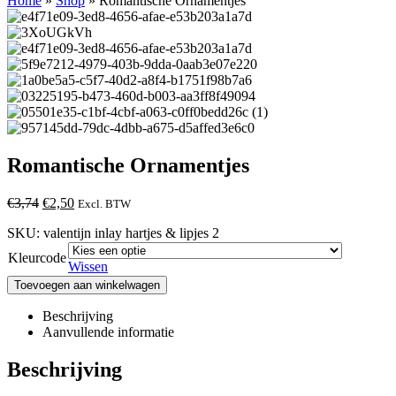
Home
»
Shop
»
Romantische Ornamentjes
Romantische Ornamentjes
Oorspronkelijke
Huidige
€
3,74
€
2,50
Excl. BTW
prijs
prijs
SKU:
valentijn inlay hartjes & lipjes 2
was:
is:
€3,74.
€2,50.
Kleurcode
Wissen
Toevoegen aan winkelwagen
Beschrijving
Aanvullende informatie
Beschrijving