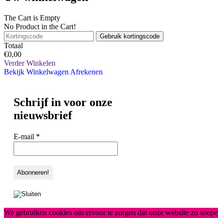
The Cart is Empty
No Product in the Cart!
Gebruik kortingscode
Totaal
€
0,00
Verder Winkelen
Bekijk Winkelwagen
Afrekenen
Schrijf in voor onze
nieuwsbrief
E-mail
*
We gebruiken cookies om ervoor te zorgen dat onze website zo soepel 