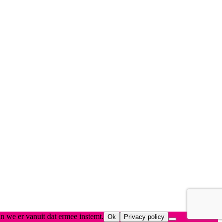
n we er vanuit dat ermee instemt.
Ok
Privacy policy