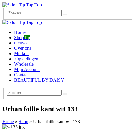
Home
Shop
Tip
nieuws
Over ons
Merken
Opleidingen
Wholesale
Mijn Account
Contact
BEAUTIFUL BY DAISY
Urban foilie kant wit 133
Home
»
Shop
»
Urban foilie kant wit 133