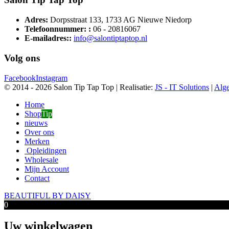
Adres:
Dorpsstraat 133, 1733 AG Nieuwe Niedorp
Telefoonnummer: :
06 - 20816067
E-mailadres::
info@salontiptaptop.nl
Volg ons
Facebook
Instagram
© 2014 -
2026 Salon Tip Tap Top | Realisatie:
JS - IT Solutions
|
Alg
Home
Shop
Tip
nieuws
Over ons
Merken
Opleidingen
Wholesale
Mijn Account
Contact
BEAUTIFUL BY DAISY
0
Uw winkelwagen