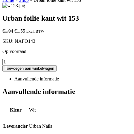
Home
»
Shop
»
Urban foilie kant wit 153
Urban foilie kant wit 153
Oorspronkelijke
Huidige
€
1,94
€
1,55
Excl. BTW
prijs
prijs
SKU:
NAFO143
was:
is:
€1,94.
€1,55.
Op voorraad
Toevoegen aan winkelwagen
Aanvullende informatie
Aanvullende informatie
Kleur
Wit
Leverancier
Urban Nails