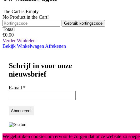
The Cart is Empty
No Product in the Cart!
Gebruik kortingscode
Totaal
€
0,00
Verder Winkelen
Bekijk Winkelwagen
Afrekenen
Schrijf in voor onze
nieuwsbrief
E-mail
*
We gebruiken cookies om ervoor te zorgen dat onze website zo soepel 