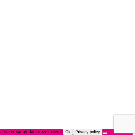
n we er vanuit dat ermee instemt.
Ok
Privacy policy