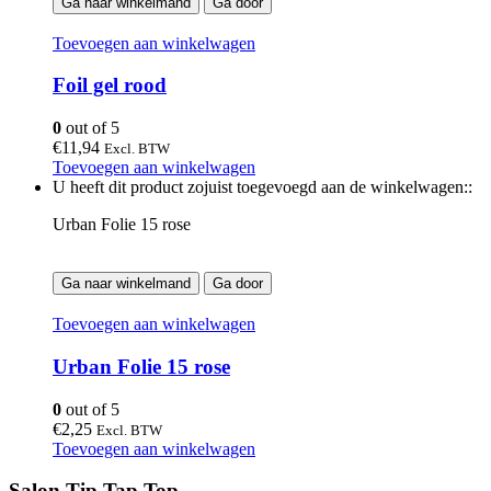
Ga naar winkelmand
Ga door
Toevoegen aan winkelwagen
Foil gel rood
0
out of 5
€
11,94
Excl. BTW
Toevoegen aan winkelwagen
U heeft dit product zojuist toegevoegd aan de winkelwagen::
Urban Folie 15 rose
Ga naar winkelmand
Ga door
Toevoegen aan winkelwagen
Urban Folie 15 rose
0
out of 5
€
2,25
Excl. BTW
Toevoegen aan winkelwagen
Salon Tip Tap Top