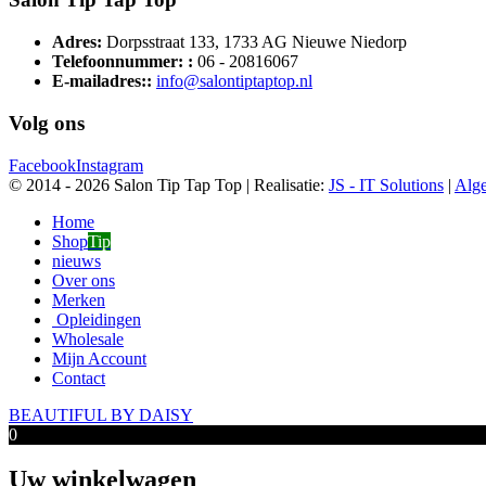
Adres:
Dorpsstraat 133, 1733 AG Nieuwe Niedorp
Telefoonnummer: :
06 - 20816067
E-mailadres::
info@salontiptaptop.nl
Volg ons
Facebook
Instagram
© 2014 -
2026 Salon Tip Tap Top | Realisatie:
JS - IT Solutions
|
Alg
Home
Shop
Tip
nieuws
Over ons
Merken
Opleidingen
Wholesale
Mijn Account
Contact
BEAUTIFUL BY DAISY
0
Uw winkelwagen