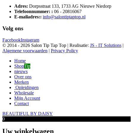
Adres:
Dorpsstraat 133, 1733 AG Nieuwe Niedorp
Telefoonnummer: :
06 - 20816067
E-mailadres::
info@salontiptaptop.nl
Volg ons
Facebook
Instagram
© 2014 -
2026 Salon Tip Tap Top | Realisatie:
JS - IT Solutions
|
Algemene voorwaarden
|
Privacy Policy
Home
Shop
Tip
nieuws
Over ons
Merken
Opleidingen
Wholesale
Mijn Account
Contact
BEAUTIFUL BY DAISY
0
Uw winkelwagen