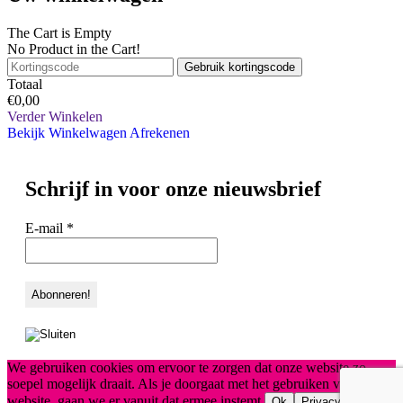
The Cart is Empty
No Product in the Cart!
Gebruik kortingscode
Totaal
€
0,00
Verder Winkelen
Bekijk Winkelwagen
Afrekenen
Schrijf in voor onze nieuwsbrief
E-mail
*
We gebruiken cookies om ervoor te zorgen dat onze website zo
soepel mogelijk draait. Als je doorgaat met het gebruiken van de
website, gaan we er vanuit dat ermee instemt.
Ok
Privacy policy